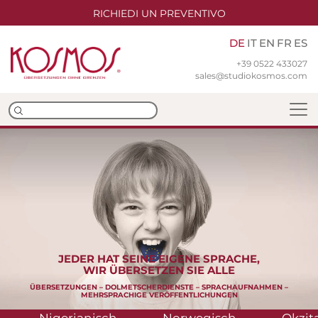
RICHIEDI UN PREVENTIVO
DE
IT
EN
FR
ES
+39 0522 433027
sales@studiokosmos.com
Team
Niederlassungen
ISO-Zertifizierungen
JEDER HAT SEINE EIGENE SPRACHE,
WIR ÜBERSETZEN SIE ALLE
ÜBERSETZUNGEN – DOLMETSCHERDIENSTE – SPRACHAUFNAHMEN –
MEHRSPRACHIGE VERÖFFENTLICHUNGEN
Übersetzungen