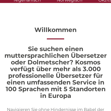
nisch
Norwegisch
Okzitanisch
Dolmetscher
Dolmetschen auf Distanz
Sprachaufnahmen
Willkommen
Untertitel
Mehrsprachige Websites
Sie suchen einen
Mehrsprachiges Verlagswesen
muttersprachlichen Übersetzer
Presseservice
oder Dolmetscher? Kosmos
Internationale Recherchen
verfügt über mehr als 3.000
professionelle Übersetzer für
Veranstaltungsplanung
einen umfassenden Service in
100 Sprachen mit 5 Standorten
in Europa
Navigieren Sie ohne Hindernisse im Babel der