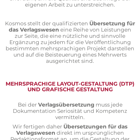
Praktikum
eigenen Arbeit zu unterstreichen.
Formular für Übersetzer
Kosmos stellt der qualifizierten
Übersetzung für
Probeübersetzungen
das Verlagswesen
eine Reihe von Leistungen
zur Seite, die eine nützliche und sinnvolle
Ergänzung zu jedem für die Veröffentlichung
bestimmten mehrsprachigen Projekt darstellen
und auf die Beisteuerung eines Mehrwerts
ausgerichtet sind.
MEHRSPRACHIGE LAYOUT-GESTALTUNG (DTP)
UND GRAFISCHE GESTALTUNG
Bei der
Verlagsübersetzung
muss jede
Dokumentation Seriosität und Kompetenz
vermitteln.
Wir fertigen daher
Übersetzungen für das
Verlagswesen
direkt im ursprünglichen
Redaktionsformat an, um die Gestaltung der