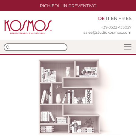
RICHIEDI UN PREVENTIVO
DE
IT
EN
FR
ES
+39 0522 433027
sales@studiokosmos.com
Team
Niederlassungen
ISO-Zertifizierungen
Übersetzungen