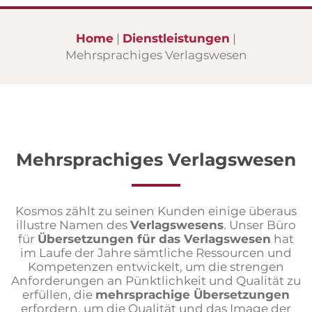
Dolmetscher
Dolmetschen auf Distanz
Home
Dienstleistungen
Mehrsprachiges Verlagswesen
Sprachaufnahmen
Untertitel
Mehrsprachige Websites
Mehrsprachiges Verlagswesen
Mehrsprachiges Verlagswesen
Presseservice
Internationale Recherchen
Kosmos zählt zu seinen Kunden einige überaus
Veranstaltungsplanung
illustre Namen des
Verlagswesens
. Unser Büro
für
Übersetzungen für das Verlagswesen
hat
im Laufe der Jahre sämtliche Ressourcen und
Kompetenzen entwickelt, um die strengen
Anforderungen an Pünktlichkeit und Qualität zu
erfüllen, die
mehrsprachige Übersetzungen
erfordern, um die Qualität und das Image der