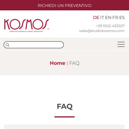
RICHIEDI UN PREVENTIVO
DE
IT
EN
FR
ES
+39 0522 433027
sales@studiokosmos.com
Home
FAQ
Team
Niederlassungen
ISO-Zertifizierungen
FAQ
Übersetzungen