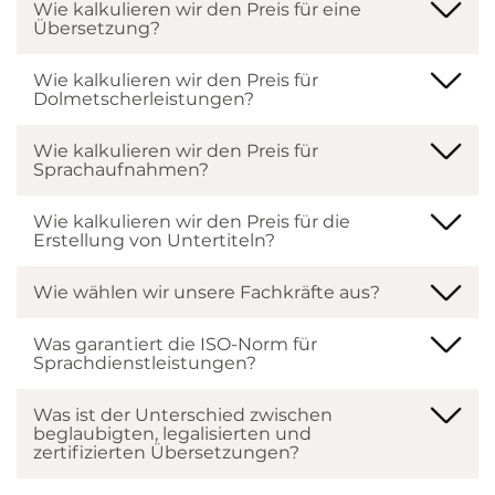
Wie kalkulieren wir den Preis für eine
Dolmetscher
Übersetzung?
Dolmetschen auf Distanz
Wie kalkulieren wir den Preis für
Sprachaufnahmen
Dolmetscherleistungen?
Untertitel
Wie kalkulieren wir den Preis für
Sprachaufnahmen?
Mehrsprachige Websites
Mehrsprachiges Verlagswesen
Wie kalkulieren wir den Preis für die
Erstellung von Untertiteln?
Presseservice
Wie wählen wir unsere Fachkräfte aus?
Internationale Recherchen
Veranstaltungsplanung
Was garantiert die ISO-Norm für
Sprachdienstleistungen?
Was ist der Unterschied zwischen
beglaubigten, legalisierten und
zertifizierten Übersetzungen?