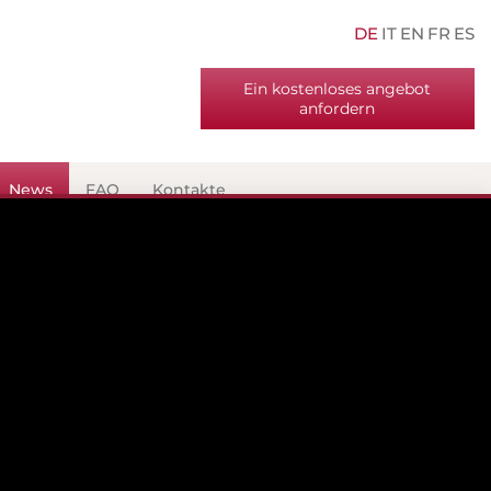
DE
IT
EN
FR
ES
Ein kostenloses angebot
anfordern
News
FAQ
Kontakte