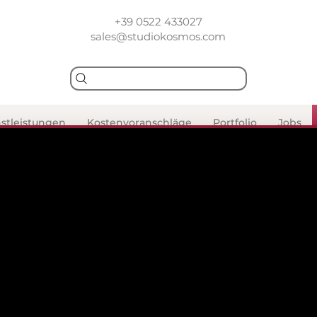
+39 0522 433027
sales@studiokosmos.com
stleistungen
Kostenvoranschläge
Portfolio
Jobs