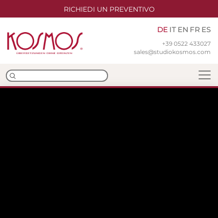
RICHIEDI UN PREVENTIVO
DE
IT
EN
FR
ES
+39 0522 433027
sales@studiokosmos.com
Team
Niederlassungen
ISO-Zertifizierungen
Übersetzungen