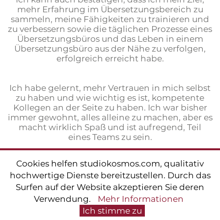
mehr Erfahrung im Übersetzungsbereich zu
sammeln, meine Fähigkeiten zu trainieren und
zu verbessern sowie die täglichen Prozesse eines
Übersetzungsbüros und das Leben in einem
Übersetzungsbüro aus der Nähe zu verfolgen,
erfolgreich erreicht habe.
Ich habe gelernt, mehr Vertrauen in mich selbst
zu haben und wie wichtig es ist, kompetente
Kollegen an der Seite zu haben. Ich war bisher
immer gewohnt, alles alleine zu machen, aber es
macht wirklich Spaß und ist aufregend, Teil
eines Teams zu sein.
Cookies helfen studiokosmos.com, qualitativ
Kurz gesagt, es war eine ausgezeichnete
hochwertige Dienste bereitzustellen. Durch das
Erfahrung und ich bin froh, dieses Büro für mein
Praktikum ausgewählt zu haben.
Surfen auf der Website akzeptieren Sie deren
Verwendung.
Mehr Informationen
Ich stimme zu
Vielen Dank an alle!“