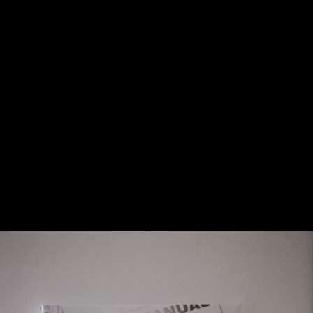
Dolmetscher
Dolmetschen auf Distanz
Sprachaufnahmen
Untertitel
Mehrsprachige Websites
Mehrsprachiges Verlagswesen
Presseservice
Internationale Recherchen
Veranstaltungsplanung