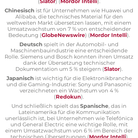
(
Slator
)​​ (
Mordor Intelli
)​.
Chinesisch
ist für Unternehmen wie Huawei und
Alibaba, die technisches Material für den
weltweiten Markt übersetzen lassen, mit einem
Umsatzwachstum von 7 % von entscheidender
Bedeutung (
GlobeNewswire
)​​ (
Mordor Intelli
)​.
Deutsch
spielt in der Automobil- und
Maschinenbauindustrie eine entscheidende
Rolle. Siemens und Bosch konnten ihren Umsatz
dank der Übersetzung technischer
Dokumentation um 5 % steigern (
Slator
)​.
Japanisch
ist wichtig für die Elektronikbranche
und die Gaming-Industrie: Sony und Panasonic
verzeichneten ein Wachstum von 4 %​
(
Redokun
)​.
Und schließlich spielt das
Spanische
, das in
Lateinamerika für die Kommunikation
unerlässlich ist, bei Unternehmen wie Telefónica
und General Electric eine wichtige Rolle, mit
einem Umsatzwachstum von 6 % im Bereich der
technischen Übersetzungen​ (
Mordor Intelli
)​​