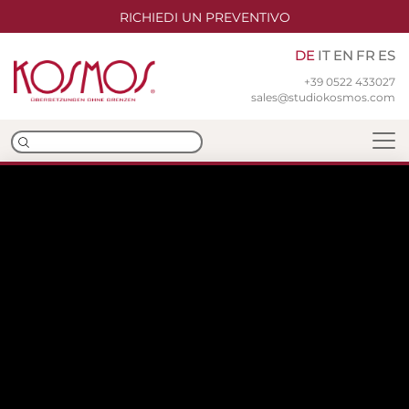
RICHIEDI UN PREVENTIVO
DE
IT
EN
FR
ES
+39 0522 433027
sales@studiokosmos.com
Team
Niederlassungen
ISO-Zertifizierungen
Übersetzungen