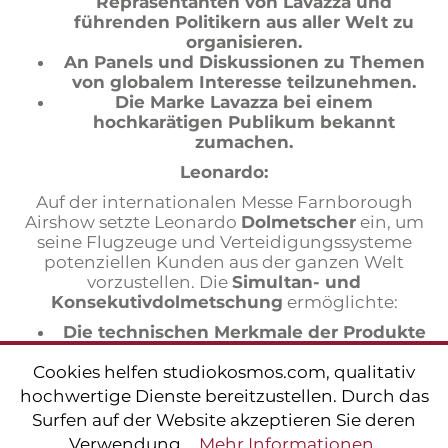
Repräsentanten von Lavazza und
führenden Politikern aus aller Welt zu
organisieren.
An Panels und Diskussionen zu Themen
von globalem Interesse teilzunehmen.
Die Marke Lavazza bei einem
hochkarätigen Publikum bekannt
zumachen.
Leonardo:
Auf der internationalen Messe Farnborough
Airshow setzte Leonardo
Dolmetscher
ein, um
seine Flugzeuge und Verteidigungssysteme
potenziellen Kunden aus der ganzen Welt
vorzustellen. Die
Simultan- und
Konsekutivdolmetschung
ermöglichte:
Die technischen Merkmale der Produkte
von Leonardo klar und präzise zu
erläutern.
Cookies helfen studiokosmos.com, qualitativ
Die Fragen potenzieller Kunden genau
hochwertige Dienste bereitzustellen. Durch das
und zeitnah zu beantworten.
Surfen auf der Website akzeptieren Sie deren
Handelsabkommen für den Verkauf von
Verwendung.
Mehr Informationen