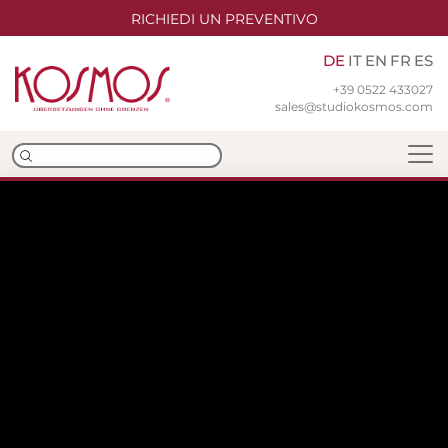
RICHIEDI UN PREVENTIVO
DE
IT
EN
FR
ES
+39 0522 433027
sales@studiokosmos.com
Team
Niederlassungen
ISO-Zertifizierungen
Übersetzungen