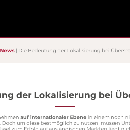
News
Die Bedeutung der Lokalisierung bei Übers
ng der Lokalisierung bei Ü
ernehmen
auf internationaler Ebene
in einem noch n
n. Doch um diese bestmöglich zu nutzen, müssen 
ssel zum Erfolg auf ausländischen Märkten liegt nic