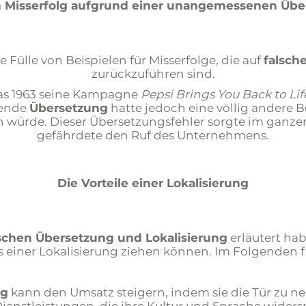
n Misserfolg aufgrund einer unangemessenen Üb
Fülle von Beispielen für Misserfolge, die auf
falsch
zurückzuführen sind.
das 1963 seine Kampagne
Pepsi Brings You Back to Lif
rende
Übersetzung
hatte jedoch eine völlig andere 
 würde. Dieser Übersetzungsfehler sorgte im ganze
gefährdete den Ruf des Unternehmens.
Die Vorteile einer Lokalisierung
schen Übersetzung und Lokalisierung
erläutert hab
einer Lokalisierung ziehen können. Im Folgenden fi
ng
kann den Umsatz steigern, indem sie die Tür zu n
enstleistungen, die ihre Kultur und Sprache widersp