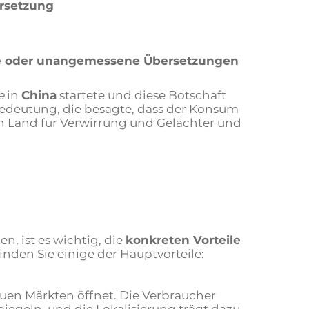
ersetzung
e oder unangemessene Übersetzungen
e
in
China
startete und diese Botschaft
Bedeutung, die besagte, dass der Konsum
n Land für Verwirrung und Gelächter und
en, ist es wichtig, die
konkreten Vorteile
nden Sie einige der Hauptvorteile:
euen Märkten öffnet. Die Verbraucher
iegeln, und die Lokalisierung trägt dazu