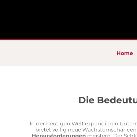
Home
Die Bedeutu
In der heutigen Welt expandieren Unt
bietet völlig neue Wachstumschance
Herausforderungen
meistern. Der Schlü