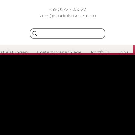
+39 0522 433027
sales@studiokosmos.com
stleistungen
Kostenvoranschläge
Portfolio
Jobs