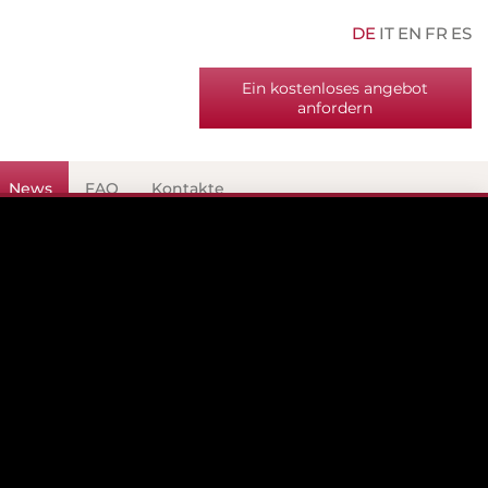
DE
IT
EN
FR
ES
Ein kostenloses angebot
anfordern
News
FAQ
Kontakte