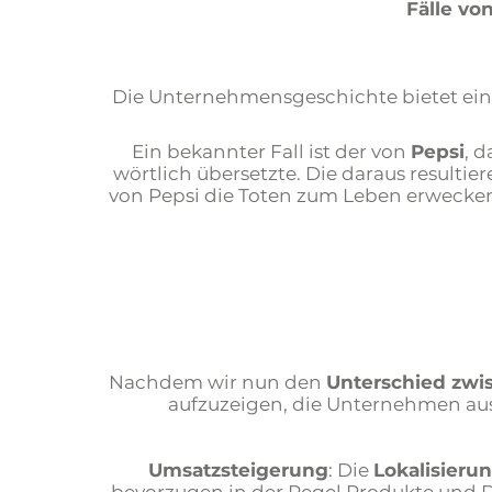
Fälle vo
Die Unternehmensgeschichte bietet eine 
Ein bekannter Fall ist der von
Pepsi
, 
wörtlich übersetzte. Die daraus resultie
von Pepsi die Toten zum Leben erwecken
Nachdem wir nun den
Unterschied zwi
aufzuzeigen, die Unternehmen aus 
Umsatzsteigerung
: Die
Lokalisieru
bevorzugen in der Regel Produkte und Di