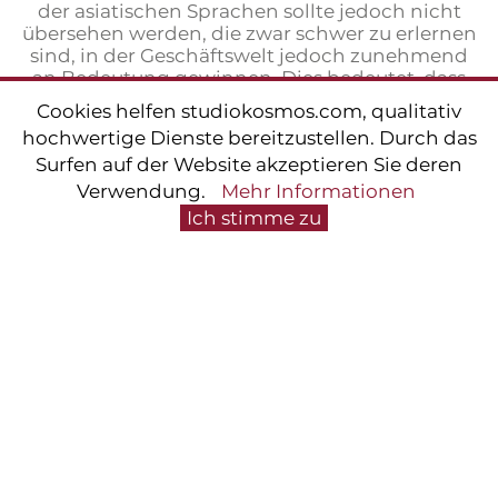
der asiatischen Sprachen sollte jedoch nicht
übersehen werden, die zwar schwer zu erlernen
sind, in der Geschäftswelt jedoch zunehmend
an Bedeutung gewinnen. Dies bedeutet, dass
sich die Liste in den kommenden Jahren
Cookies helfen studiokosmos.com, qualitativ
zwangsläufig ändern wird.
hochwertige Dienste bereitzustellen. Durch das
Surfen auf der Website akzeptieren Sie deren
Lesen Sie auch: Chinesisch im Vormarsch, die
Verwendung.
Mehr Informationen
Sprache der Zukunft
Ich stimme zu
Die in Europa und Italien am
meisten studierten Sprachen
Nach den Daten, die unter Bezugnahme auf
Schüler traditioneller Klassen erhoben wurden,
gehören Englisch (97,3 %), Französisch, Deutsch,
Spanisch, Russisch und Italienisch (1,1 %) zu den
meiststudierten Sprachen in Europa.