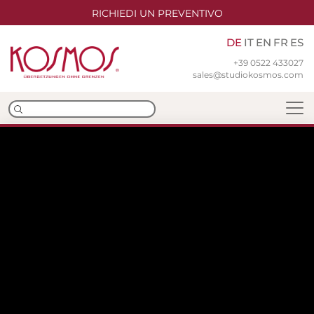
RICHIEDI UN PREVENTIVO
DE
IT
EN
FR
ES
+39 0522 433027
sales@studiokosmos.com
Team
Niederlassungen
ISO-Zertifizierungen
Übersetzungen