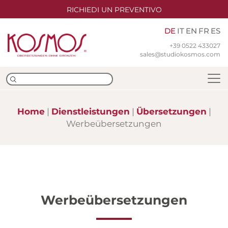
RICHIEDI UN PREVENTIVO
DE
IT
EN
FR
ES
+39 0522 433027
sales@studiokosmos.com
Home
Dienstleistungen
Übersetzungen
Werbeübersetzungen
Team
Niederlassungen
ISO-Zertifizierungen
Werbeübersetzungen
Übersetzungen