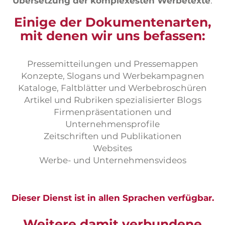
Übersetzung der komplexesten Werbetexte
.
Praktikum
Einige der Dokumentenarten,
Formular für Übersetzer
mit denen wir uns befassen:
Probeübersetzungen
Pressemitteilungen und Pressemappen
Konzepte, Slogans und Werbekampagnen
Kataloge, Faltblätter und Werbebroschüren
Artikel und Rubriken spezialisierter Blogs
Firmenpräsentationen und
Unternehmensprofile
Zeitschriften und Publikationen
Websites
Werbe- und Unternehmensvideos
Dieser Dienst ist in allen Sprachen verfügbar.
Weitere damit verbundene