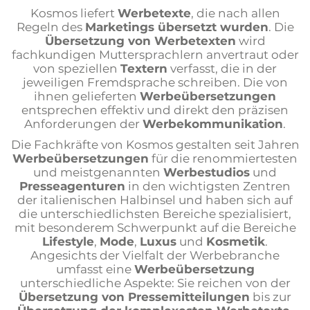
Dolmetscher
Kosmos liefert
Werbetexte
, die nach allen
Regeln des
Marketings übersetzt wurden
. Die
Dolmetschen auf Distanz
Übersetzung von Werbetexten
wird
fachkundigen Muttersprachlern anvertraut oder
Sprachaufnahmen
von speziellen
Textern
verfasst, die in der
jeweiligen Fremdsprache schreiben. Die von
Untertitel
ihnen gelieferten
Werbeübersetzungen
Mehrsprachige Websites
entsprechen effektiv und direkt den präzisen
Anforderungen der
Werbekommunikation
.
Mehrsprachiges Verlagswesen
Die Fachkräfte von Kosmos gestalten seit Jahren
Werbeübersetzungen
für die renommiertesten
Presseservice
und meistgenannten
Werbestudios
und
Internationale Recherchen
Presseagenturen
in den wichtigsten Zentren
der italienischen Halbinsel und haben sich auf
Veranstaltungsplanung
die unterschiedlichsten Bereiche spezialisiert,
mit besonderem Schwerpunkt auf die Bereiche
Lifestyle
,
Mode
,
Luxus
und
Kosmetik
.
Angesichts der Vielfalt der Werbebranche
umfasst eine
Werbeübersetzung
unterschiedliche Aspekte: Sie reichen von der
Übersetzung von Pressemitteilungen
bis zur