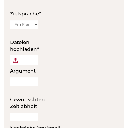
Dolmetscher
Dolmetschen auf Distanz
Zielsprache*
Sprachaufnahmen
Untertitel
Dateien
Mehrsprachige Websites
hochladen*
Mehrsprachiges Verlagswesen
Presseservice
Argument
Internationale Recherchen
Veranstaltungsplanung
Gewünschten
Zeit abholt