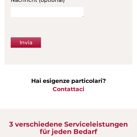
Nachricht (optional)
Praktikum
Formular für Übersetzer
Probeübersetzungen
Invia
Hai esigenze particolari?
Contattaci
3 verschiedene Serviceleistungen
für jeden Bedarf